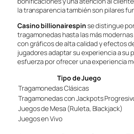
bonificaciones y una atención al cliente
la transparencia también son pilares fu
Casino billionairespin
se distingue por
tragamonedas hasta las más modernas y 
con gráficos de alta calidad y efectos 
jugadores adaptar su experiencia a su p
esfuerza por ofrecer una experiencia mó
Tipo de Juego
Tragamonedas Clásicas
Tragamonedas con Jackpots Progresiv
Juegos de Mesa (Ruleta, Blackjack)
Juegos en Vivo