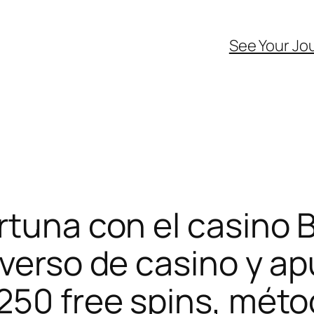
See Your Jo
tuna con el casino Bi
iverso de casino y a
250 free spins, mét