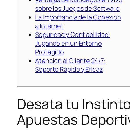
sobre los Juegos de Software
La Importancia de la Conexión
a Internet
Seguridad y Confiabilidad:
Jugando en un Entorno
Protegido
Atención al Cliente 24/7:
Soporte Rápido y Eficaz
Desata tu Instinto
Apuestas Deportiv