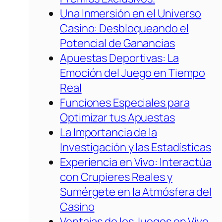
Una Inmersión en el Universo
Casino: Desbloqueando el
Potencial de Ganancias
Apuestas Deportivas: La
Emoción del Juego en Tiempo
Real
Funciones Especiales para
Optimizar tus Apuestas
La Importancia de la
Investigación y las Estadísticas
Experiencia en Vivo: Interactúa
con Crupieres Reales y
Sumérgete en la Atmósfera del
Casino
Ventajas de los Juegos en Vivo