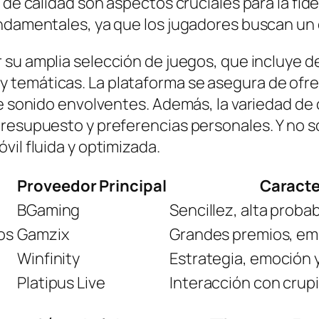
 de calidad son aspectos cruciales para la fide
ndamentales, ya que los jugadores buscan un 
 su amplia selección de juegos, que incluye d
temáticas. La plataforma se asegura de ofre
de sonido envolventes. Además, la variedad de
resupuesto y preferencias personales. Y no so
vil fluida y optimizada.
Proveedor Principal
Caracte
BGaming
Sencillez, alta proba
os
Gamzix
Grandes premios, em
Winfinity
Estrategia, emoción y
Platipus Live
Interacción con crupi