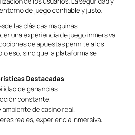
lización de los usuarios. La seguridad y
entorno de juego confiable y justo.
esde las clásicas máquinas
cer una experiencia de juego inmersiva,
 opciones de apuestas permite a los
lo eso, sino que la plataforma se
rísticas Destacadas
bilidad de ganancias.
oción constante.
 ambiente de casino real.
eres reales, experiencia inmersiva.