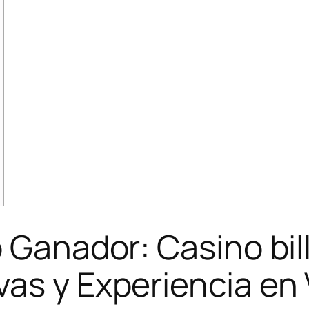
 Ganador: Casino bill
as y Experiencia en