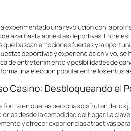
ha experimentado una revolución con la proli
de azar hasta apuestas deportivas. Entre es
s que buscan emociones fuertes y la oportunid
puestas deportivas y experiencias en vivo, se 
ca de entretenimiento y posibilidades de gan
forma una elección popular entre los entusias
rso Casino: Desbloqueando el P
a forma en que las personas disfrutan de los 
iones desde la comodidad del hogar. La clave 
mente y ofrecer experiencias atractivas para 