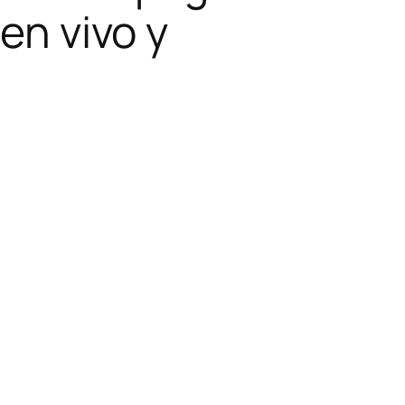
en vivo y